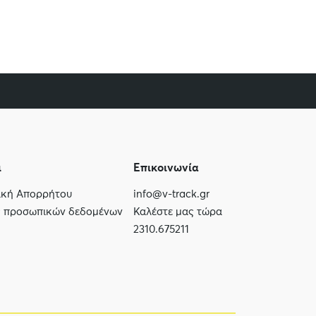
ι
Επικοινωνία
τική Απορρήτου
info@v-track.gr
ς προσωπικών δεδομένων
Καλέστε μας τώρα
2310.675211