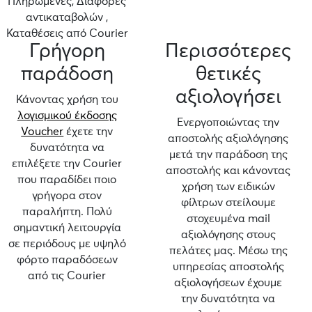
Πληρωμένες, Διαφορές
αντικαταβολών ,
Καταθέσεις από Courier
Γρήγορη
Περισσότερες
παράδοση
θετικές
αξιολογήσει
Κάνοντας χρήση του
λογισμικού έκδοσης
Ενεργοποιώντας την
Voucher
έχετε την
αποστολής αξιολόγησης
δυνατότητα να
μετά την παράδοση της
επιλέξετε την Courier
αποστολής και κάνοντας
που παραδίδει ποιο
χρήση των ειδικών
γρήγορα στον
φίλτρων στείλουμε
παραλήπτη. Πολύ
στοχευμένα mail
σημαντική λειτουργία
αξιολόγησης στους
σε περιόδους με υψηλό
πελάτες μας. Μέσω της
φόρτο παραδόσεων
υπηρεσίας αποστολής
από τις Courier
αξιολογήσεων έχουμε
την δυνατότητα να