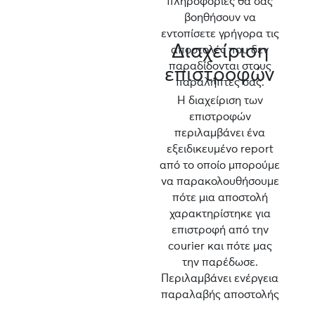
πληροφορίες θα σας
βοηθήσουν να
εντοπίσετε γρήγορα τις
Διαχείριση
αποστολές που δεν
παραδίδονται στους
επιστροφών
παραλήπτες σας.
Η διαχείριση των
επιστροφών
περιλαμβάνει ένα
εξειδικευμένο report
από το οποίο μπορούμε
να παρακολουθήσουμε
πότε μια αποστολή
χαρακτηρίστηκε για
επιστροφή από την
courier και πότε μας
την παρέδωσε.
Περιλαμβάνει ενέργεια
παραλαβής αποστολής