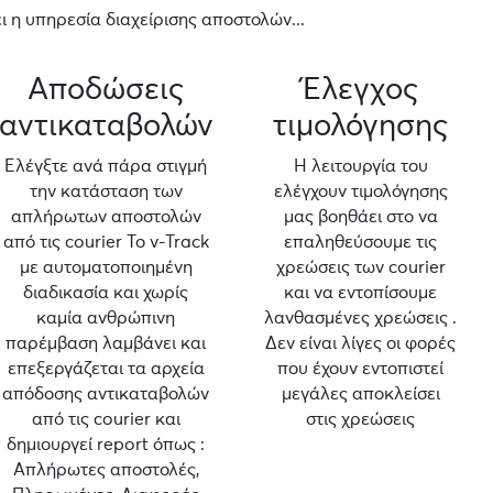
 η υπηρεσία διαχείρισης αποστολών...
Αποδώσεις
Έλεγχος
αντικαταβολών
τιμολόγησης
Ελέγξτε ανά πάρα στιγμή
Η λειτουργία του
την κατάσταση των
ελέγχουν τιμολόγησης
απλήρωτων αποστολών
μας βοηθάει στο να
από τις courier Το v-Track
επαληθεύσουμε τις
με αυτοματοποιημένη
χρεώσεις των courier
διαδικασία και χωρίς
και να εντοπίσουμε
καμία ανθρώπινη
λανθασμένες χρεώσεις .
παρέμβαση λαμβάνει και
Δεν είναι λίγες οι φορές
επεξεργάζεται τα αρχεία
που έχουν εντοπιστεί
απόδοσης αντικαταβολών
μεγάλες αποκλείσει
από τις courier και
στις χρεώσεις
δημιουργεί report όπως :
Απλήρωτες αποστολές,