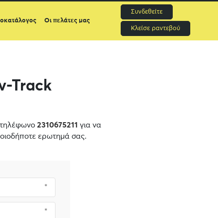
Συνδεθείτε
μοκατάλογος
Οι πελάτες μας
Κλείσε ραντεβού
v-Track
ν τηλέφωνο
2310675211
για να
οιοδήποτε ερωτημά σας.