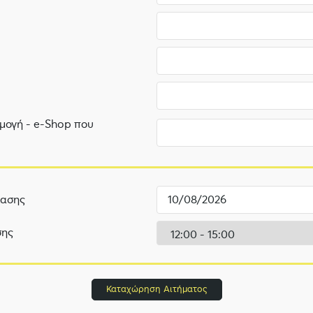
μογή - e-Shop που
ίασης
σης
Καταχώρηση Αιτήματος