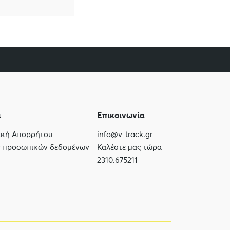
ι
Επικοινωνία
τική Απορρήτου
info@v-track.gr
ς προσωπικών δεδομένων
Καλέστε μας τώρα
2310.675211