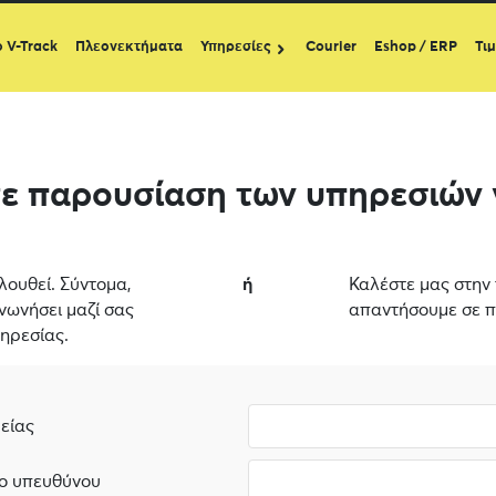
ο V-Track
Πλεονεκτήματα
Υπηρεσίες
Courier
Eshop / ERP
Τι
ε παρουσίαση των υπηρεσιών 
ουθεί. Σύντομα,
ή
Καλέστε μας στη
νωνήσει μαζί σας
απαντήσουμε σε π
ηρεσίας.
είας
ο υπευθύνου