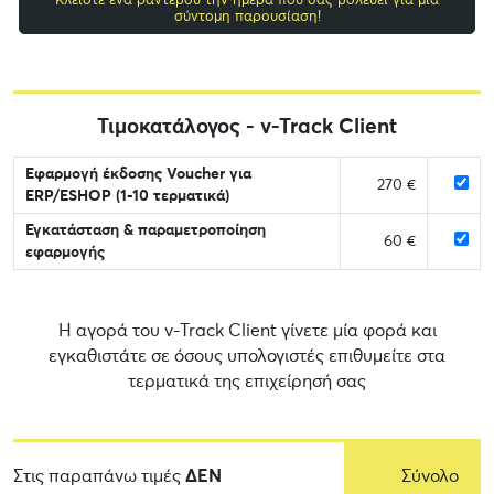
Κλείστε ένα ραντεβού την ημέρα που σας βολεύει για μια
σύντομη παρουσίαση!
Τιμοκατάλογος - v-Track Client
Εφαρμογή έκδοσης Voucher για
270 €
ERP/ESHOP (1-10 τερματικά)
Εγκατάσταση & παραμετροποίηση
60 €
εφαρμογής
Η αγορά του v-Track Client γίνετε μία φορά και
εγκαθιστάτε σε όσους υπολογιστές επιθυμείτε στα
τερματικά της επιχείρησή σας
Στις παραπάνω τιμές
ΔΕΝ
Σύνολο