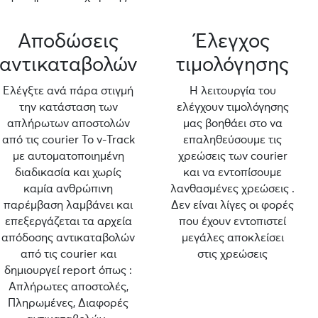
Αποδώσεις
Έλεγχος
αντικαταβολών
τιμολόγησης
Ελέγξτε ανά πάρα στιγμή
Η λειτουργία του
την κατάσταση των
ελέγχουν τιμολόγησης
απλήρωτων αποστολών
μας βοηθάει στο να
από τις courier Το v-Track
επαληθεύσουμε τις
με αυτοματοποιημένη
χρεώσεις των courier
διαδικασία και χωρίς
και να εντοπίσουμε
καμία ανθρώπινη
λανθασμένες χρεώσεις .
παρέμβαση λαμβάνει και
Δεν είναι λίγες οι φορές
επεξεργάζεται τα αρχεία
που έχουν εντοπιστεί
απόδοσης αντικαταβολών
μεγάλες αποκλείσει
από τις courier και
στις χρεώσεις
δημιουργεί report όπως :
Απλήρωτες αποστολές,
Πληρωμένες, Διαφορές