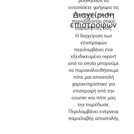
βοηθήσουν να
εντοπίσετε γρήγορα τις
Διαχείριση
αποστολές που δεν
παραδίδονται στους
επιστροφών
παραλήπτες σας.
Η διαχείριση των
επιστροφών
περιλαμβάνει ένα
εξειδικευμένο report
από το οποίο μπορούμε
να παρακολουθήσουμε
πότε μια αποστολή
χαρακτηρίστηκε για
επιστροφή από την
courier και πότε μας
την παρέδωσε.
Περιλαμβάνει ενέργεια
παραλαβής αποστολής