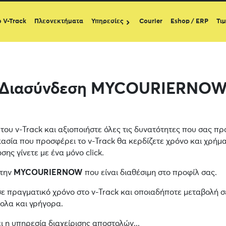
ο V-Track
Πλεονεκτήματα
Υπηρεσίες
Courier
Eshop / ERP
Τι
Διασύνδεση MYCOURIERNO
του v-Track και αξιοποιήστε όλες τις δυνατότητες που σας π
κασία που προσφέρει το v-Track θα κερδίζετε χρόνο και χρήμα
ης γίνετε με ένα μόνο click.
 την
MYCOURIERNOW
που είναι διαθέσιμη στο προφίλ σας.
σε πραγματικό χρόνο στο v-Track και οποιαδήποτε μεταβολή σ
κολα και γρήγορα.
 η υπηρεσία διαχείρισης αποστολών...