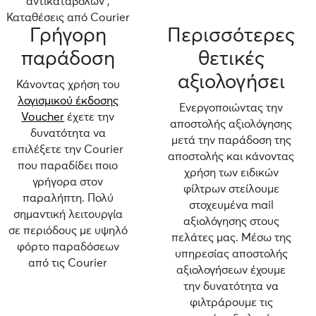
αντικαταβολών ,
Καταθέσεις από Courier
Γρήγορη
Περισσότερες
παράδοση
θετικές
αξιολογήσει
Κάνοντας χρήση του
λογισμικού έκδοσης
Ενεργοποιώντας την
Voucher
έχετε την
αποστολής αξιολόγησης
δυνατότητα να
μετά την παράδοση της
επιλέξετε την Courier
αποστολής και κάνοντας
που παραδίδει ποιο
χρήση των ειδικών
γρήγορα στον
φίλτρων στείλουμε
παραλήπτη. Πολύ
στοχευμένα mail
σημαντική λειτουργία
αξιολόγησης στους
σε περιόδους με υψηλό
πελάτες μας. Μέσω της
φόρτο παραδόσεων
υπηρεσίας αποστολής
από τις Courier
αξιολογήσεων έχουμε
την δυνατότητα να
φιλτράρουμε τις