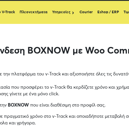
ο V-Track
Πλεονεκτήματα
Υπηρεσίες
Courier
Eshop / ERP
Τι
ύνδεση BOXNOW με Woo Com
ε την πλατφόρμα του v-Track και αξιοποιήστε όλες τις δυνατ
κασία που προσφέρει το v-Track θα κερδίζετε χρόνο και χρήμα
ης γίνετε με ένα μόνο click.
 την
BOXNOW
που είναι διαθέσιμη στο προφίλ σας.
σε πραγματικό χρόνο στο v-Track και οποιαδήποτε μεταβολή σ
κολα και γρήγορα.