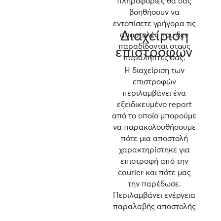
πληροφορίες θα σας
βοηθήσουν να
εντοπίσετε γρήγορα τις
Διαχείριση
αποστολές που δεν
παραδίδονται στους
επιστροφών
παραλήπτες σας.
Η διαχείριση των
επιστροφών
περιλαμβάνει ένα
εξειδικευμένο report
από το οποίο μπορούμε
να παρακολουθήσουμε
πότε μια αποστολή
χαρακτηρίστηκε για
επιστροφή από την
courier και πότε μας
την παρέδωσε.
Περιλαμβάνει ενέργεια
παραλαβής αποστολής