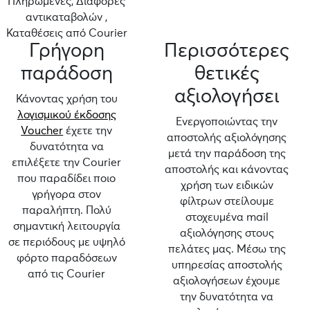
Πληρωμένες, Διαφορές
αντικαταβολών ,
Καταθέσεις από Courier
Γρήγορη
Περισσότερες
παράδοση
θετικές
αξιολογήσει
Κάνοντας χρήση του
λογισμικού έκδοσης
Ενεργοποιώντας την
Voucher
έχετε την
αποστολής αξιολόγησης
δυνατότητα να
μετά την παράδοση της
επιλέξετε την Courier
αποστολής και κάνοντας
που παραδίδει ποιο
χρήση των ειδικών
γρήγορα στον
φίλτρων στείλουμε
παραλήπτη. Πολύ
στοχευμένα mail
σημαντική λειτουργία
αξιολόγησης στους
σε περιόδους με υψηλό
πελάτες μας. Μέσω της
φόρτο παραδόσεων
υπηρεσίας αποστολής
από τις Courier
αξιολογήσεων έχουμε
την δυνατότητα να