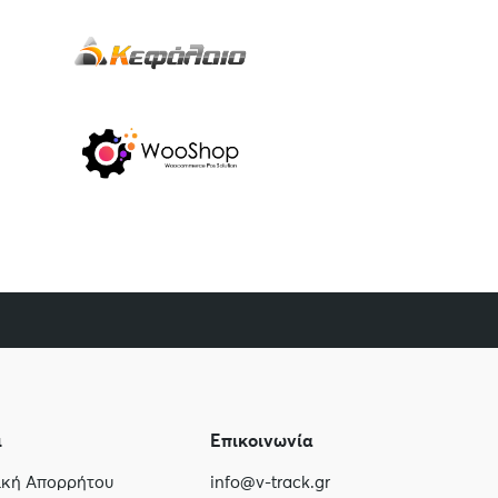
ι
Επικοινωνία
τική Απορρήτου
info@v-track.gr