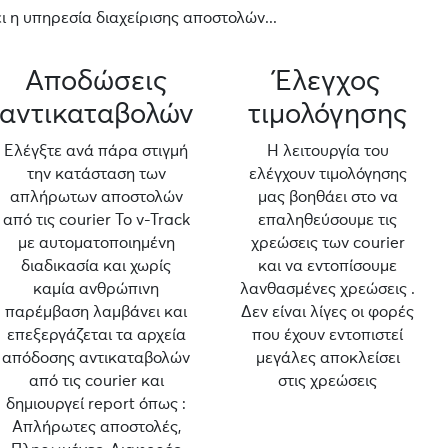
 η υπηρεσία διαχείρισης αποστολών...
Αποδώσεις
Έλεγχος
αντικαταβολών
τιμολόγησης
Ελέγξτε ανά πάρα στιγμή
Η λειτουργία του
την κατάσταση των
ελέγχουν τιμολόγησης
απλήρωτων αποστολών
μας βοηθάει στο να
από τις courier Το v-Track
επαληθεύσουμε τις
με αυτοματοποιημένη
χρεώσεις των courier
διαδικασία και χωρίς
και να εντοπίσουμε
καμία ανθρώπινη
λανθασμένες χρεώσεις .
παρέμβαση λαμβάνει και
Δεν είναι λίγες οι φορές
επεξεργάζεται τα αρχεία
που έχουν εντοπιστεί
απόδοσης αντικαταβολών
μεγάλες αποκλείσει
από τις courier και
στις χρεώσεις
δημιουργεί report όπως :
Απλήρωτες αποστολές,