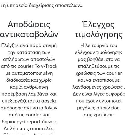
 η υπηρεσία διαχείρισης αποστολών...
Αποδώσεις
Έλεγχος
αντικαταβολών
τιμολόγησης
Ελέγξτε ανά πάρα στιγμή
Η λειτουργία του
την κατάσταση των
ελέγχουν τιμολόγησης
απλήρωτων αποστολών
μας βοηθάει στο να
από τις courier Το v-Track
επαληθεύσουμε τις
με αυτοματοποιημένη
χρεώσεις των courier
διαδικασία και χωρίς
και να εντοπίσουμε
καμία ανθρώπινη
λανθασμένες χρεώσεις .
παρέμβαση λαμβάνει και
Δεν είναι λίγες οι φορές
επεξεργάζεται τα αρχεία
που έχουν εντοπιστεί
απόδοσης αντικαταβολών
μεγάλες αποκλείσει
από τις courier και
στις χρεώσεις
δημιουργεί report όπως :
Απλήρωτες αποστολές,