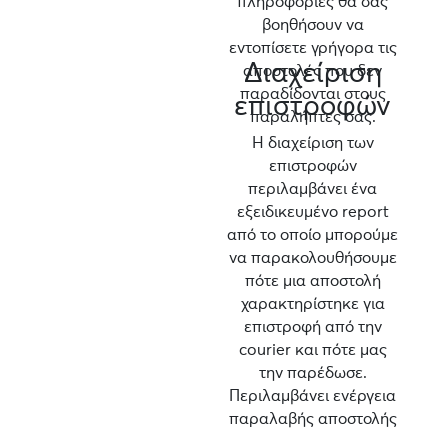
πληροφορίες θα σας
βοηθήσουν να
εντοπίσετε γρήγορα τις
Διαχείριση
αποστολές που δεν
παραδίδονται στους
επιστροφών
παραλήπτες σας.
Η διαχείριση των
επιστροφών
περιλαμβάνει ένα
εξειδικευμένο report
από το οποίο μπορούμε
να παρακολουθήσουμε
πότε μια αποστολή
χαρακτηρίστηκε για
επιστροφή από την
courier και πότε μας
την παρέδωσε.
Περιλαμβάνει ενέργεια
παραλαβής αποστολής