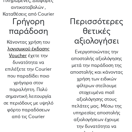
Πληρωμένες, Διαφορές
αντικαταβολών ,
Καταθέσεις από Courier
Γρήγορη
Περισσότερες
παράδοση
θετικές
αξιολογήσει
Κάνοντας χρήση του
λογισμικού έκδοσης
Ενεργοποιώντας την
Voucher
έχετε την
αποστολής αξιολόγησης
δυνατότητα να
μετά την παράδοση της
επιλέξετε την Courier
αποστολής και κάνοντας
που παραδίδει ποιο
χρήση των ειδικών
γρήγορα στον
φίλτρων στείλουμε
παραλήπτη. Πολύ
στοχευμένα mail
σημαντική λειτουργία
αξιολόγησης στους
σε περιόδους με υψηλό
πελάτες μας. Μέσω της
φόρτο παραδόσεων
υπηρεσίας αποστολής
από τις Courier
αξιολογήσεων έχουμε
την δυνατότητα να