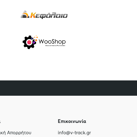
ι
Επικοινωνία
τική Απορρήτου
info@v-track.gr