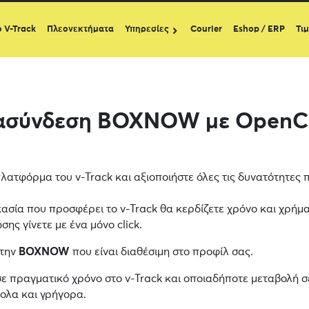
ο V-Track
Πλεονεκτήματα
Υπηρεσίες
Courier
Eshop / ERP
Τι
ασύνδεση BOXNOW με OpenC
λατφόρμα του v-Track και αξιοποιήστε όλες τις δυνατότητες
κασία που προσφέρει το v-Track θα κερδίζετε χρόνο και χρήμα
ης γίνετε με ένα μόνο click.
 την
BOXNOW
που είναι διαθέσιμη στο προφίλ σας.
σε πραγματικό χρόνο στο v-Track και οποιαδήποτε μεταβολή σ
κολα και γρήγορα.