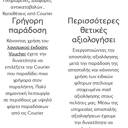
Πληρωμένες, Διαφορές
αντικαταβολών ,
Καταθέσεις από Courier
Γρήγορη
Περισσότερες
παράδοση
θετικές
αξιολογήσει
Κάνοντας χρήση του
λογισμικού έκδοσης
Ενεργοποιώντας την
Voucher
έχετε την
αποστολής αξιολόγησης
δυνατότητα να
μετά την παράδοση της
επιλέξετε την Courier
αποστολής και κάνοντας
που παραδίδει ποιο
χρήση των ειδικών
γρήγορα στον
φίλτρων στείλουμε
παραλήπτη. Πολύ
στοχευμένα mail
σημαντική λειτουργία
αξιολόγησης στους
σε περιόδους με υψηλό
πελάτες μας. Μέσω της
φόρτο παραδόσεων
υπηρεσίας αποστολής
από τις Courier
αξιολογήσεων έχουμε
την δυνατότητα να