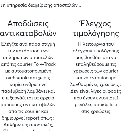
 η υπηρεσία διαχείρισης αποστολών...
Αποδώσεις
Έλεγχος
αντικαταβολών
τιμολόγησης
Ελέγξτε ανά πάρα στιγμή
Η λειτουργία του
την κατάσταση των
ελέγχουν τιμολόγησης
απλήρωτων αποστολών
μας βοηθάει στο να
από τις courier Το v-Track
επαληθεύσουμε τις
με αυτοματοποιημένη
χρεώσεις των courier
διαδικασία και χωρίς
και να εντοπίσουμε
καμία ανθρώπινη
λανθασμένες χρεώσεις .
παρέμβαση λαμβάνει και
Δεν είναι λίγες οι φορές
επεξεργάζεται τα αρχεία
που έχουν εντοπιστεί
απόδοσης αντικαταβολών
μεγάλες αποκλείσει
από τις courier και
στις χρεώσεις
δημιουργεί report όπως :
Απλήρωτες αποστολές,