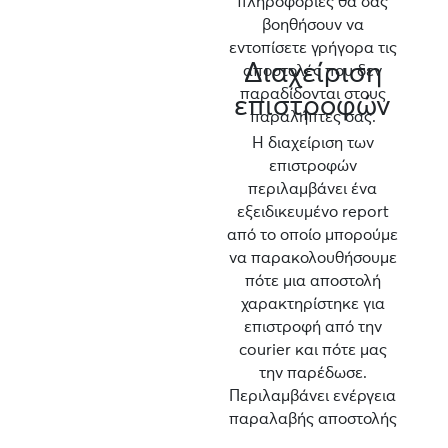
πληροφορίες θα σας
βοηθήσουν να
εντοπίσετε γρήγορα τις
Διαχείριση
αποστολές που δεν
παραδίδονται στους
επιστροφών
παραλήπτες σας.
Η διαχείριση των
επιστροφών
περιλαμβάνει ένα
εξειδικευμένο report
από το οποίο μπορούμε
να παρακολουθήσουμε
πότε μια αποστολή
χαρακτηρίστηκε για
επιστροφή από την
courier και πότε μας
την παρέδωσε.
Περιλαμβάνει ενέργεια
παραλαβής αποστολής