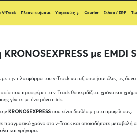
ο V-Track
Πλεονεκτήματα
Υπηρεσίες
Courier
Eshop / ERP
Τι
η KRONOSEXPRESS με EMDI S
s
με την πλατφόρμα του v-Track και αξιοποιήστε όλες τις δυν
κασία που προσφέρει το v-Track θα κερδίζετε χρόνο και χρήμα
ης γίνετε με ένα μόνο click.
 την
KRONOSEXPRESS
που είναι διαθέσιμη στο προφίλ σας.
σε πραγματικό χρόνο στο v-Track και οποιαδήποτε μεταβολή σ
κολα και γρήγορα.