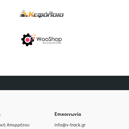
ι
Επικοινωνία
τική Απορρήτου
info@v-track.gr