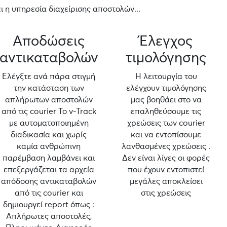
 η υπηρεσία διαχείρισης αποστολών...
Αποδώσεις
Έλεγχος
αντικαταβολών
τιμολόγησης
Ελέγξτε ανά πάρα στιγμή
Η λειτουργία του
την κατάσταση των
ελέγχουν τιμολόγησης
απλήρωτων αποστολών
μας βοηθάει στο να
από τις courier Το v-Track
επαληθεύσουμε τις
με αυτοματοποιημένη
χρεώσεις των courier
διαδικασία και χωρίς
και να εντοπίσουμε
καμία ανθρώπινη
λανθασμένες χρεώσεις .
παρέμβαση λαμβάνει και
Δεν είναι λίγες οι φορές
επεξεργάζεται τα αρχεία
που έχουν εντοπιστεί
απόδοσης αντικαταβολών
μεγάλες αποκλείσει
από τις courier και
στις χρεώσεις
δημιουργεί report όπως :
Απλήρωτες αποστολές,