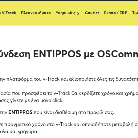
ο V-Track
Πλεονεκτήματα
Υπηρεσίες
Courier
Eshop / ERP
Τι
ύνδεση ENTIPPOS με OSCom
ην πλατφόρμα του v-Track και αξιοποιήστε όλες τις δυνατότ
κασία που προσφέρει το v-Track θα κερδίζετε χρόνο και χρήμα
ης γίνετε με ένα μόνο click.
 την
ENTIPPOS
που είναι διαθέσιμη στο προφίλ σας.
σε πραγματικό χρόνο στο v-Track και οποιαδήποτε μεταβολή σ
κολα και γρήγορα.