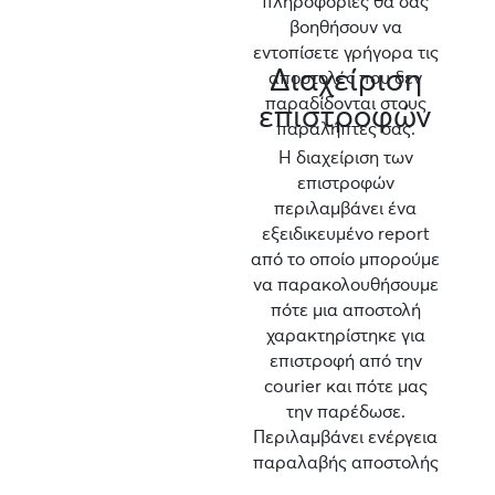
πληροφορίες θα σας
βοηθήσουν να
εντοπίσετε γρήγορα τις
Διαχείριση
αποστολές που δεν
παραδίδονται στους
επιστροφών
παραλήπτες σας.
Η διαχείριση των
επιστροφών
περιλαμβάνει ένα
εξειδικευμένο report
από το οποίο μπορούμε
να παρακολουθήσουμε
πότε μια αποστολή
χαρακτηρίστηκε για
επιστροφή από την
courier και πότε μας
την παρέδωσε.
Περιλαμβάνει ενέργεια
παραλαβής αποστολής