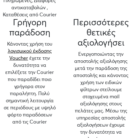
Πληρωμένες, Διαφορές
αντικαταβολών ,
Καταθέσεις από Courier
Γρήγορη
Περισσότερες
παράδοση
θετικές
αξιολογήσει
Κάνοντας χρήση του
λογισμικού έκδοσης
Ενεργοποιώντας την
Voucher
έχετε την
αποστολής αξιολόγησης
δυνατότητα να
μετά την παράδοση της
επιλέξετε την Courier
αποστολής και κάνοντας
που παραδίδει ποιο
χρήση των ειδικών
γρήγορα στον
φίλτρων στείλουμε
παραλήπτη. Πολύ
στοχευμένα mail
σημαντική λειτουργία
αξιολόγησης στους
σε περιόδους με υψηλό
πελάτες μας. Μέσω της
φόρτο παραδόσεων
υπηρεσίας αποστολής
από τις Courier
αξιολογήσεων έχουμε
την δυνατότητα να