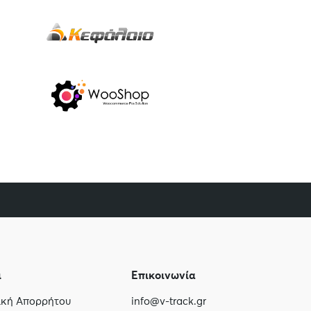
ι
Επικοινωνία
τική Απορρήτου
info@v-track.gr