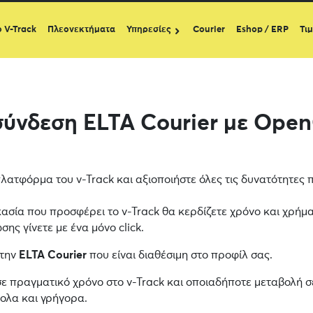
ο V-Track
Πλεονεκτήματα
Υπηρεσίες
Courier
Eshop / ERP
Τι
σύνδεση ELTA Courier με Open
λατφόρμα του v-Track και αξιοποιήστε όλες τις δυνατότητες
κασία που προσφέρει το v-Track θα κερδίζετε χρόνο και χρήμα
ης γίνετε με ένα μόνο click.
 την
ELTA Courier
που είναι διαθέσιμη στο προφίλ σας.
σε πραγματικό χρόνο στο v-Track και οποιαδήποτε μεταβολή σ
κολα και γρήγορα.