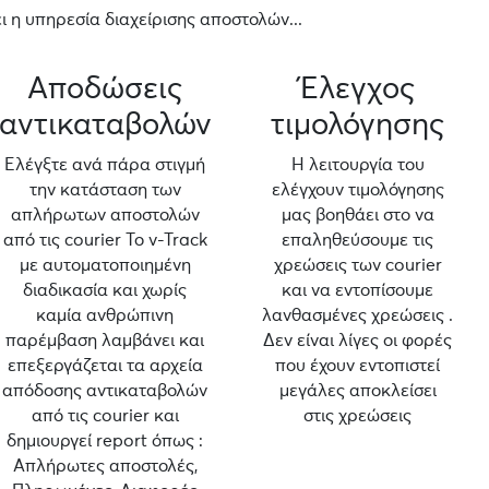
 η υπηρεσία διαχείρισης αποστολών...
Αποδώσεις
Έλεγχος
αντικαταβολών
τιμολόγησης
Ελέγξτε ανά πάρα στιγμή
Η λειτουργία του
την κατάσταση των
ελέγχουν τιμολόγησης
απλήρωτων αποστολών
μας βοηθάει στο να
από τις courier Το v-Track
επαληθεύσουμε τις
με αυτοματοποιημένη
χρεώσεις των courier
διαδικασία και χωρίς
και να εντοπίσουμε
καμία ανθρώπινη
λανθασμένες χρεώσεις .
παρέμβαση λαμβάνει και
Δεν είναι λίγες οι φορές
επεξεργάζεται τα αρχεία
που έχουν εντοπιστεί
απόδοσης αντικαταβολών
μεγάλες αποκλείσει
από τις courier και
στις χρεώσεις
δημιουργεί report όπως :
Απλήρωτες αποστολές,