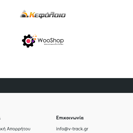
ι
Επικοινωνία
τική Απορρήτου
info@v-track.gr