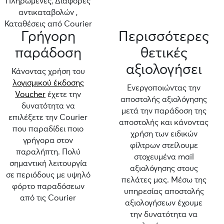
Πληρωμένες, Διαφορές
αντικαταβολών ,
Καταθέσεις από Courier
Γρήγορη
Περισσότερες
παράδοση
θετικές
αξιολογήσει
Κάνοντας χρήση του
λογισμικού έκδοσης
Ενεργοποιώντας την
Voucher
έχετε την
αποστολής αξιολόγησης
δυνατότητα να
μετά την παράδοση της
επιλέξετε την Courier
αποστολής και κάνοντας
που παραδίδει ποιο
χρήση των ειδικών
γρήγορα στον
φίλτρων στείλουμε
παραλήπτη. Πολύ
στοχευμένα mail
σημαντική λειτουργία
αξιολόγησης στους
σε περιόδους με υψηλό
πελάτες μας. Μέσω της
φόρτο παραδόσεων
υπηρεσίας αποστολής
από τις Courier
αξιολογήσεων έχουμε
την δυνατότητα να