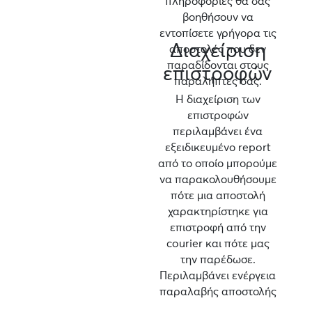
πληροφορίες θα σας
βοηθήσουν να
εντοπίσετε γρήγορα τις
Διαχείριση
αποστολές που δεν
παραδίδονται στους
επιστροφών
παραλήπτες σας.
Η διαχείριση των
επιστροφών
περιλαμβάνει ένα
εξειδικευμένο report
από το οποίο μπορούμε
να παρακολουθήσουμε
πότε μια αποστολή
χαρακτηρίστηκε για
επιστροφή από την
courier και πότε μας
την παρέδωσε.
Περιλαμβάνει ενέργεια
παραλαβής αποστολής