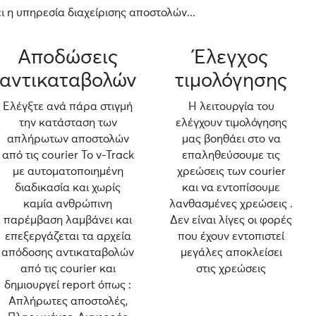
 η υπηρεσία διαχείρισης αποστολών...
Αποδώσεις
Έλεγχος
αντικαταβολών
τιμολόγησης
Ελέγξτε ανά πάρα στιγμή
Η λειτουργία του
την κατάσταση των
ελέγχουν τιμολόγησης
απλήρωτων αποστολών
μας βοηθάει στο να
από τις courier Το v-Track
επαληθεύσουμε τις
με αυτοματοποιημένη
χρεώσεις των courier
διαδικασία και χωρίς
και να εντοπίσουμε
καμία ανθρώπινη
λανθασμένες χρεώσεις .
παρέμβαση λαμβάνει και
Δεν είναι λίγες οι φορές
επεξεργάζεται τα αρχεία
που έχουν εντοπιστεί
απόδοσης αντικαταβολών
μεγάλες αποκλείσει
από τις courier και
στις χρεώσεις
δημιουργεί report όπως :
Απλήρωτες αποστολές,