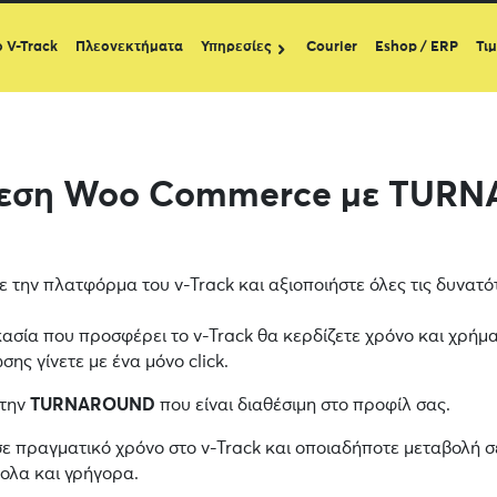
ο V-Track
Πλεονεκτήματα
Υπηρεσίες
Courier
Eshop / ERP
Τι
δεση Woo Commerce με TUR
ε την πλατφόρμα του v-Track και αξιοποιήστε όλες τις δυνατ
κασία που προσφέρει το v-Track θα κερδίζετε χρόνο και χρήμα
ης γίνετε με ένα μόνο click.
 την
TURNAROUND
που είναι διαθέσιμη στο προφίλ σας.
σε πραγματικό χρόνο στο v-Track και οποιαδήποτε μεταβολή σ
κολα και γρήγορα.