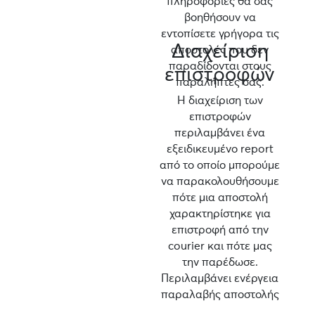
πληροφορίες θα σας
βοηθήσουν να
εντοπίσετε γρήγορα τις
Διαχείριση
αποστολές που δεν
παραδίδονται στους
επιστροφών
παραλήπτες σας.
Η διαχείριση των
επιστροφών
περιλαμβάνει ένα
εξειδικευμένο report
από το οποίο μπορούμε
να παρακολουθήσουμε
πότε μια αποστολή
χαρακτηρίστηκε για
επιστροφή από την
courier και πότε μας
την παρέδωσε.
Περιλαμβάνει ενέργεια
παραλαβής αποστολής