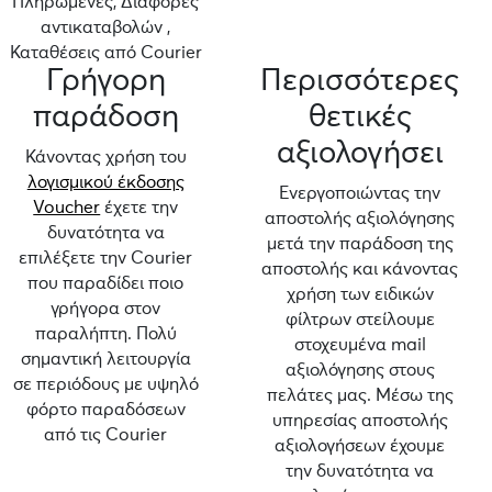
Πληρωμένες, Διαφορές
αντικαταβολών ,
Καταθέσεις από Courier
Γρήγορη
Περισσότερες
παράδοση
θετικές
αξιολογήσει
Κάνοντας χρήση του
λογισμικού έκδοσης
Ενεργοποιώντας την
Voucher
έχετε την
αποστολής αξιολόγησης
δυνατότητα να
μετά την παράδοση της
επιλέξετε την Courier
αποστολής και κάνοντας
που παραδίδει ποιο
χρήση των ειδικών
γρήγορα στον
φίλτρων στείλουμε
παραλήπτη. Πολύ
στοχευμένα mail
σημαντική λειτουργία
αξιολόγησης στους
σε περιόδους με υψηλό
πελάτες μας. Μέσω της
φόρτο παραδόσεων
υπηρεσίας αποστολής
από τις Courier
αξιολογήσεων έχουμε
την δυνατότητα να