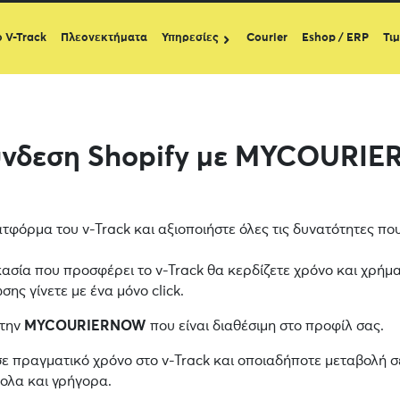
ο V-Track
Πλεονεκτήματα
Υπηρεσίες
Courier
Eshop / ERP
Τι
ύνδεση Shopify με MYCOURI
τφόρμα του v-Track και αξιοποιήστε όλες τις δυνατότητες πο
κασία που προσφέρει το v-Track θα κερδίζετε χρόνο και χρήμα
ης γίνετε με ένα μόνο click.
 την
MYCOURIERNOW
που είναι διαθέσιμη στο προφίλ σας.
σε πραγματικό χρόνο στο v-Track και οποιαδήποτε μεταβολή σ
κολα και γρήγορα.