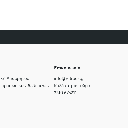
ι
Επικοινωνία
τική Απορρήτου
info@v-track.gr
ς προσωπικών δεδομένων
Καλέστε μας τώρα
2310.675211