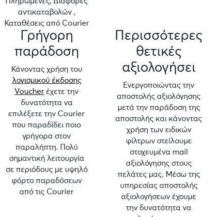
Πληρωμένες, Διαφορές
αντικαταβολών ,
Καταθέσεις από Courier
Γρήγορη
Περισσότερες
παράδοση
θετικές
αξιολογήσει
Κάνοντας χρήση του
λογισμικού έκδοσης
Ενεργοποιώντας την
Voucher
έχετε την
αποστολής αξιολόγησης
δυνατότητα να
μετά την παράδοση της
επιλέξετε την Courier
αποστολής και κάνοντας
που παραδίδει ποιο
χρήση των ειδικών
γρήγορα στον
φίλτρων στείλουμε
παραλήπτη. Πολύ
στοχευμένα mail
σημαντική λειτουργία
αξιολόγησης στους
σε περιόδους με υψηλό
πελάτες μας. Μέσω της
φόρτο παραδόσεων
υπηρεσίας αποστολής
από τις Courier
αξιολογήσεων έχουμε
την δυνατότητα να