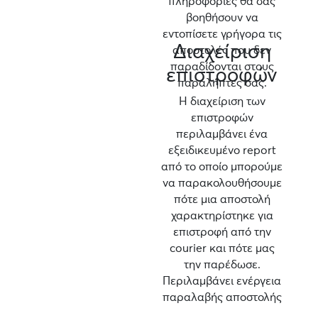
πληροφορίες θα σας
βοηθήσουν να
εντοπίσετε γρήγορα τις
Διαχείριση
αποστολές που δεν
παραδίδονται στους
επιστροφών
παραλήπτες σας.
Η διαχείριση των
επιστροφών
περιλαμβάνει ένα
εξειδικευμένο report
από το οποίο μπορούμε
να παρακολουθήσουμε
πότε μια αποστολή
χαρακτηρίστηκε για
επιστροφή από την
courier και πότε μας
την παρέδωσε.
Περιλαμβάνει ενέργεια
παραλαβής αποστολής