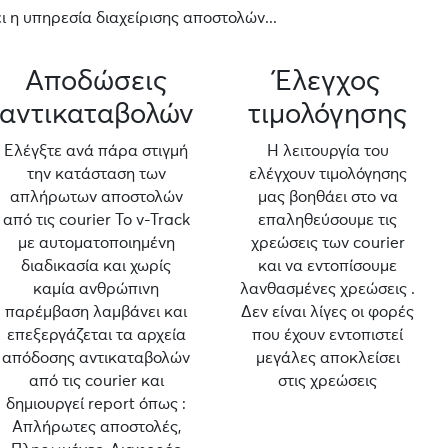
 η υπηρεσία διαχείρισης αποστολών...
Αποδώσεις
Έλεγχος
αντικαταβολών
τιμολόγησης
Ελέγξτε ανά πάρα στιγμή
Η λειτουργία του
την κατάσταση των
ελέγχουν τιμολόγησης
απλήρωτων αποστολών
μας βοηθάει στο να
από τις courier Το v-Track
επαληθεύσουμε τις
με αυτοματοποιημένη
χρεώσεις των courier
διαδικασία και χωρίς
και να εντοπίσουμε
καμία ανθρώπινη
λανθασμένες χρεώσεις .
παρέμβαση λαμβάνει και
Δεν είναι λίγες οι φορές
επεξεργάζεται τα αρχεία
που έχουν εντοπιστεί
απόδοσης αντικαταβολών
μεγάλες αποκλείσει
από τις courier και
στις χρεώσεις
δημιουργεί report όπως :
Απλήρωτες αποστολές,