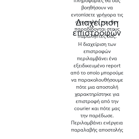
πληροφορίες θα σας
βοηθήσουν να
εντοπίσετε γρήγορα τις
Διαχείριση
αποστολές που δεν
παραδίδονται στους
επιστροφών
παραλήπτες σας.
Η διαχείριση των
επιστροφών
περιλαμβάνει ένα
εξειδικευμένο report
από το οποίο μπορούμε
να παρακολουθήσουμε
πότε μια αποστολή
χαρακτηρίστηκε για
επιστροφή από την
courier και πότε μας
την παρέδωσε.
Περιλαμβάνει ενέργεια
παραλαβής αποστολής