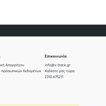
ι
Επικοινωνία
τική Απορρήτου
info@v-track.gr
ς προσωπικών δεδομένων
Καλέστε μας τώρα
2310.675211