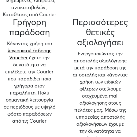
Πληρωμένες, Διαφορές
αντικαταβολών ,
Καταθέσεις από Courier
Γρήγορη
Περισσότερες
παράδοση
θετικές
αξιολογήσει
Κάνοντας χρήση του
λογισμικού έκδοσης
Ενεργοποιώντας την
Voucher
έχετε την
αποστολής αξιολόγησης
δυνατότητα να
μετά την παράδοση της
επιλέξετε την Courier
αποστολής και κάνοντας
που παραδίδει ποιο
χρήση των ειδικών
γρήγορα στον
φίλτρων στείλουμε
παραλήπτη. Πολύ
στοχευμένα mail
σημαντική λειτουργία
αξιολόγησης στους
σε περιόδους με υψηλό
πελάτες μας. Μέσω της
φόρτο παραδόσεων
υπηρεσίας αποστολής
από τις Courier
αξιολογήσεων έχουμε
την δυνατότητα να