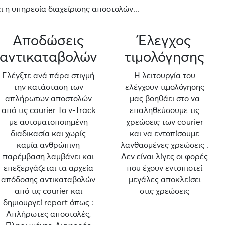
 η υπηρεσία διαχείρισης αποστολών...
Αποδώσεις
Έλεγχος
αντικαταβολών
τιμολόγησης
Ελέγξτε ανά πάρα στιγμή
Η λειτουργία του
την κατάσταση των
ελέγχουν τιμολόγησης
απλήρωτων αποστολών
μας βοηθάει στο να
από τις courier Το v-Track
επαληθεύσουμε τις
με αυτοματοποιημένη
χρεώσεις των courier
διαδικασία και χωρίς
και να εντοπίσουμε
καμία ανθρώπινη
λανθασμένες χρεώσεις .
παρέμβαση λαμβάνει και
Δεν είναι λίγες οι φορές
επεξεργάζεται τα αρχεία
που έχουν εντοπιστεί
απόδοσης αντικαταβολών
μεγάλες αποκλείσει
από τις courier και
στις χρεώσεις
δημιουργεί report όπως :
Απλήρωτες αποστολές,