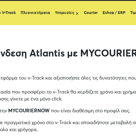
ο V-Track
Πλεονεκτήματα
Υπηρεσίες
Courier
Eshop / ERP
Τι
ύνδεση Atlantis με MYCOURI
τφόρμα του v-Track και αξιοποιήστε όλες τις δυνατότητες πο
κασία που προσφέρει το v-Track θα κερδίζετε χρόνο και χρήμα
ης γίνετε με ένα μόνο click.
 την
MYCOURIERNOW
που είναι διαθέσιμη στο προφίλ σας.
σε πραγματικό χρόνο στο v-Track και οποιαδήποτε μεταβολή σ
κολα και γρήγορα.